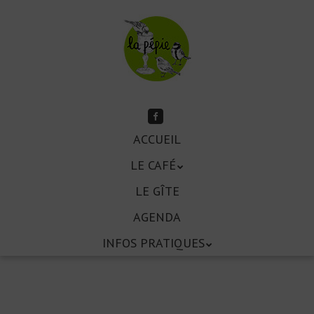
Aller
au
contenu
principal
Suivez-
moi
Aller
sur
ACCUEIL
Menu
Facebook
au
LE CAFÉ
contenu
principal
LE GÎTE
AGENDA
INFOS PRATIQUES