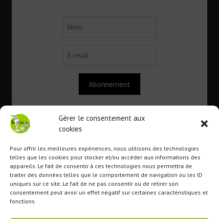
Abonnement
Gérer le consentement aux
cookies
Contact
Pour offrir les meilleures expériences, nous utilisons des technologies
telles que les cookies pour stocker et/ou accéder aux informations des
appareils. Le fait de consentir à ces technologies nous permettra de
Association
La Pépie
traiter des données telles que le comportement de navigation ou les ID
uniques sur ce site. Le fait de ne pas consentir ou de retirer son
1 route du lavoir
consentement peut avoir un effet négatif sur certaines caractéristiques et
22110 Tremargat
fonctions.