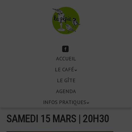
Aller
au
contenu
principal
Suivez-
moi
Aller
sur
ACCUEIL
Menu
Facebook
au
LE CAFÉ
contenu
principal
LE GÎTE
AGENDA
INFOS PRATIQUES
SAMEDI 15 MARS | 20
H
30