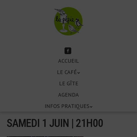
Aller
au
contenu
principal
Suivez-
moi
Aller
sur
ACCUEIL
Menu
Facebook
au
LE CAFÉ
contenu
principal
LE GÎTE
AGENDA
INFOS PRATIQUES
SAMEDI 1 JUIN | 21
H
00