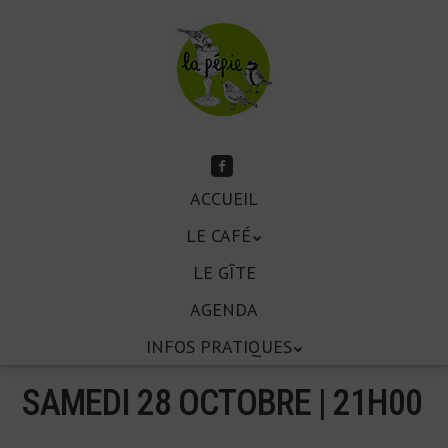
Aller
au
contenu
principal
Suivez-
moi
Aller
sur
ACCUEIL
Menu
Facebook
au
LE CAFÉ
contenu
principal
LE GÎTE
AGENDA
INFOS PRATIQUES
SAMEDI 28 OCTOBRE | 21
H
00