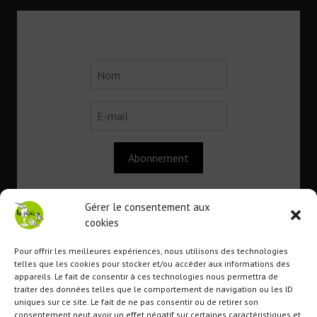
Abonnement
Gérer le consentement aux
cookies
Contact
Pour offrir les meilleures expériences, nous utilisons des technologies
telles que les cookies pour stocker et/ou accéder aux informations des
appareils. Le fait de consentir à ces technologies nous permettra de
Association
La Pépie
traiter des données telles que le comportement de navigation ou les ID
uniques sur ce site. Le fait de ne pas consentir ou de retirer son
1 route du lavoir
consentement peut avoir un effet négatif sur certaines caractéristiques et