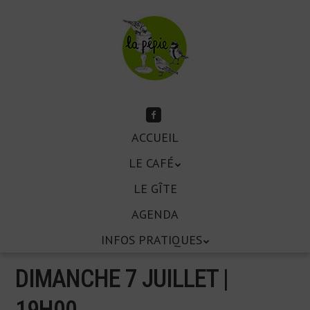
Aller
au
contenu
principal
Suivez-
moi
Aller
sur
ACCUEIL
Menu
Facebook
au
LE CAFÉ
contenu
principal
LE GÎTE
AGENDA
INFOS PRATIQUES
DIMANCHE 7 JUILLET |
19
H
00