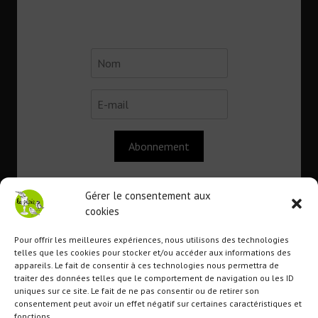
Abonnement
Gérer le consentement aux
cookies
Contact
Pour offrir les meilleures expériences, nous utilisons des technologies
telles que les cookies pour stocker et/ou accéder aux informations des
appareils. Le fait de consentir à ces technologies nous permettra de
Association
La Pépie
traiter des données telles que le comportement de navigation ou les ID
uniques sur ce site. Le fait de ne pas consentir ou de retirer son
1 route du lavoir
consentement peut avoir un effet négatif sur certaines caractéristiques et
22110 Tremargat
fonctions.