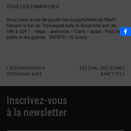
TOUS LES DIMANCHES
Avez vous envie de gouter les burgers/frites de Maé?
Devant le bar de Tremargad kafe le dimanche soir de
19h à 22h ! « Végé » welcome « Carni » aussi . Pour les
petits et les grands. TARIFS / 10 euros
RESTAURATION A
FESTIVAL DES JEUNES
Navigation
TREMAGAD KAFE
BINETTES
de
l'article
Inscrivez-vous
à la newsletter