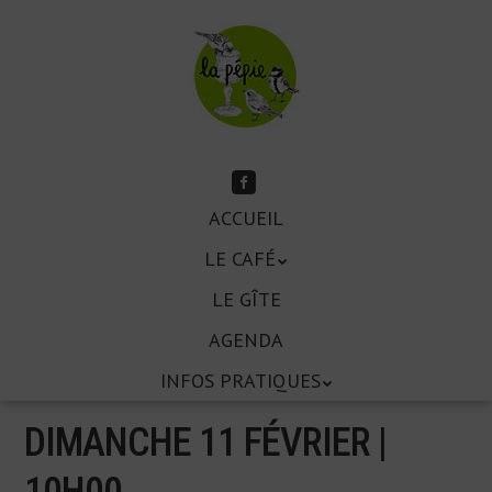
Aller
au
contenu
principal
Suivez-
moi
Aller
sur
ACCUEIL
Menu
Facebook
au
LE CAFÉ
contenu
principal
LE GÎTE
AGENDA
INFOS PRATIQUES
DIMANCHE 11 FÉVRIER |
10
H
00