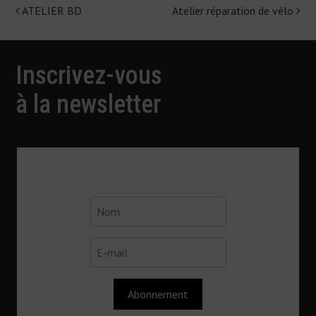
ATELIER BD
Atelier réparation de vélo
Navigation
de
l'article
Inscrivez-vous
à la newsletter
Abonnement