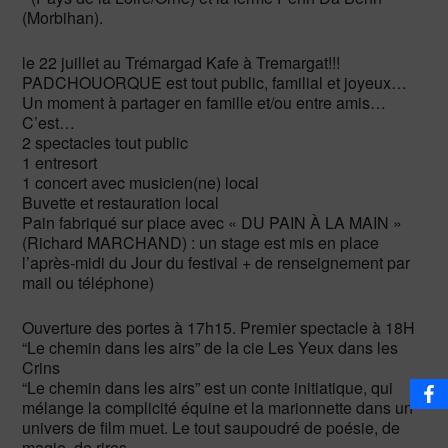
(Morbihan).
le 22 juillet au Trémargad Kafe à Tremargat!!!
PADCHOUORQUE est tout public, familial et joyeux…
Un moment à partager en famille et/ou entre amis…
C’est…
2 spectacles tout public
1 entresort
1 concert avec musicien(ne) local
Buvette et restauration local
Pain fabriqué sur place avec « DU PAIN À LA MAIN »
(Richard MARCHAND) : un stage est mis en place
l’après-midi du Jour du festival + de renseignement par
mail ou téléphone)
Ouverture des portes à 17h15. Premier spectacle à 18H
“Le chemin dans les airs” de la cie Les Yeux dans les
Crins
“Le chemin dans les airs” est un conte initiatique, qui
mélange la complicité équine et la marionnette dans un
univers de film muet. Le tout saupoudré de poésie, de
magie, de rires.