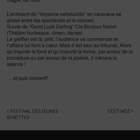
L’entresort de “Voyance extralucide” en caravane se
glisse entre les spectacles et le concert.
Suivie de “Good Luck Darling” Cie Bonjour Noirot
(Théâtre burlesque, clown, danse)
Le greffier est là, prêt, l’audience va commencer et
l’affaire lui tient à cœur. Mais il est seul au tribunal. Alors
qu’importe le fond et qu’importe la forme, par amour de la
procédure ou par amour de la poésie, il mènera la
séance !
… et puis concert!!
FESTIVAL DES JEUNES
FEST-NOZ
Navigation
BINETTES
de
l'article