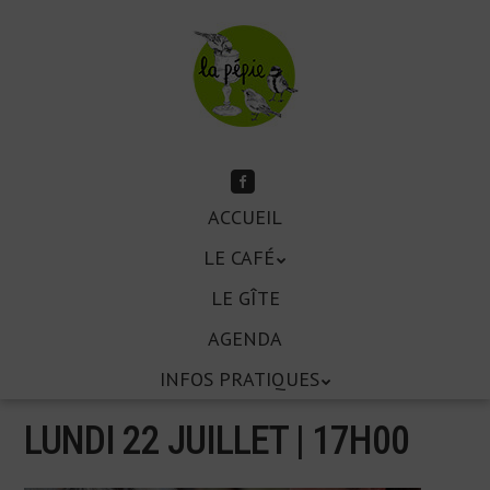
Aller
au
contenu
principal
Suivez-
moi
Aller
sur
ACCUEIL
Menu
Facebook
au
LE CAFÉ
contenu
principal
LE GÎTE
AGENDA
INFOS PRATIQUES
LUNDI 22 JUILLET | 17
H
00