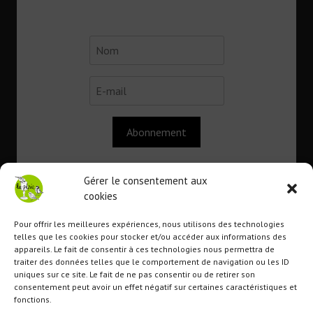
Abonnement
Gérer le consentement aux
cookies
Contact
Pour offrir les meilleures expériences, nous utilisons des technologies
telles que les cookies pour stocker et/ou accéder aux informations des
appareils. Le fait de consentir à ces technologies nous permettra de
Association
La Pépie
traiter des données telles que le comportement de navigation ou les ID
uniques sur ce site. Le fait de ne pas consentir ou de retirer son
1 route du lavoir
consentement peut avoir un effet négatif sur certaines caractéristiques et
22110 Tremargat
fonctions.