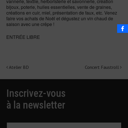
vannerie, textile, herboristerie et savonnerie, création
bijoux, poterie, huiles essentielles, vente de graines,
créations en cuir, miel, présentation de faux, etc. Venez
faire vos achats de Noël et dégustez un vin chaud de
saison avec une crêpe !
ENTRÉE LIBRE
Atelier BD
Concert Faustroll
Navigation
de
l'article
Inscrivez-vous
à la newsletter