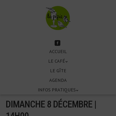
Aller
au
contenu
principal
Suivez-
moi
Aller
sur
ACCUEIL
Menu
Facebook
au
LE CAFÉ
contenu
principal
LE GÎTE
AGENDA
INFOS PRATIQUES
DIMANCHE 8 DÉCEMBRE |
14
H
00