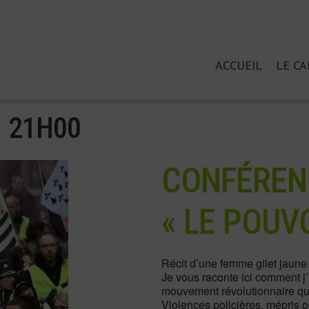
Aller
ACCUEIL
LE CA
Menu
au
contenu
principal
 21
H
00
CONFÉREN
« LE POUV
Récit d’une femme gilet jaune 
Je vous raconte ici comment j
mouvement révolutionnaire qui a
Violences policières, mépris 