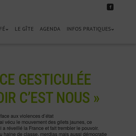
Suivez-
moi
sur
Facebook
FÉ
LE GÎTE
AGENDA
INFOS PRATIQUES
CE GESTICULÉE
OIR C’EST NOUS »
face aux violences d’état
’ai vécu le mouvement des gilets jaunes, ce
 réveillé la France et fait trembler le pouvoir.
ou haine de classe, merdias mais aussi démocratie