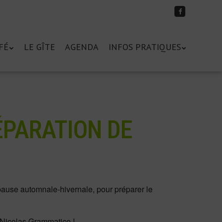
Suivez-
moi
sur
Facebook
FÉ
LE GÎTE
AGENDA
INFOS PRATIQUES
ÉPARATION DE
 pause automnale-hivernale, pour préparer le
 Nicolas Grammatico !