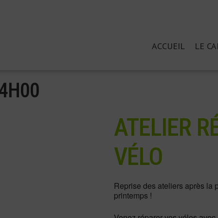
Aller
ACCUEIL
LE CA
Menu
au
contenu
principal
4
H
00
ATELIER R
VÉLO
Reprise des ateliers après la
printemps !
Venez réparer vos vélos avec