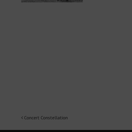
Concert Constellation
Navigation
de