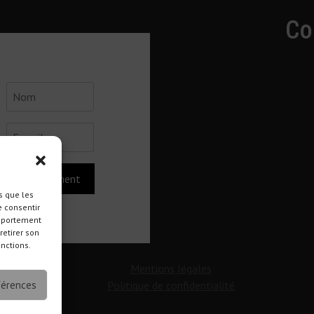
Co
Abonnement
s que les
e consentir
omportement
retirer son
onctions.
Mentions légales
férences
Politique de confidentialité