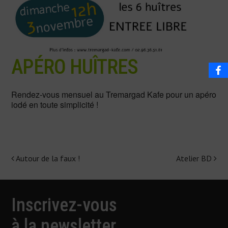
APÉRO HUÎTRES
Rendez-vous mensuel au Tremargad Kafe pour un apéro
iodé en toute simplicité !
Autour de la faux !
Atelier BD
Navigation
de
l'article
Inscrivez-vous
à la newsletter