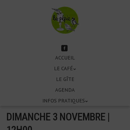
Aller
au
contenu
principal
Suivez-
moi
Aller
sur
ACCUEIL
Menu
Facebook
au
LE CAFÉ
contenu
principal
LE GÎTE
AGENDA
INFOS PRATIQUES
DIMANCHE 3 NOVEMBRE |
12
H
00