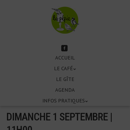
Aller
au
contenu
principal
Suivez-
moi
Aller
sur
ACCUEIL
Menu
Facebook
au
LE CAFÉ
contenu
principal
LE GÎTE
AGENDA
INFOS PRATIQUES
DIMANCHE 1 SEPTEMBRE |
11
H
00