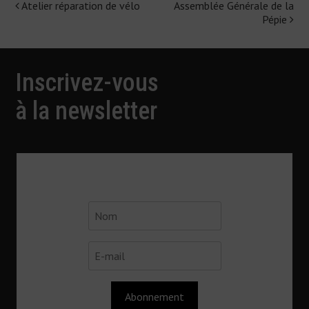
Atelier réparation de vélo
Assemblée Générale de la
Navigation
Pépie
de
l'article
Inscrivez-vous
à la newsletter
Abonnement